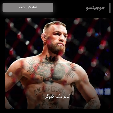
جوجیتسو
نمایش همه
کانر مک گروگر